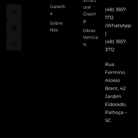
Struct
Garanti
ural
(48) 3557-
a
Glazin
1712
g
Sobre
(WhatsApp
Nós
Obras
)
Vertica
(48) 3557-
is
3712
Rua
Fermino
Aloisio
Brant, 42
Jardim
Eldorado,
Palhoça –
SC