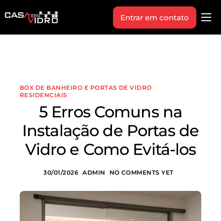
Entrar em contato
Produtos
Área Técnica
Indique+
BOX DE BANHEIRO E PORTAS DE VIDRO
Blog
RESIDENCIAIS
5 Erros Comuns na
Workshop
Instalação de Portas de
Vagas
Vidro e Como Evitá-los
Sobre Nós
30/01/2026
ADMIN
NO COMMENTS YET