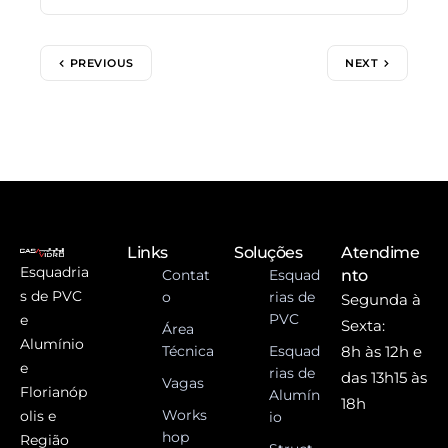
PREVIOUS
NEXT
Links
Soluções
Atendime
Esquadria
Contat
Esquad
nto
s de PVC
o
rias de
Segunda à
PVC
e
Sexta:
Área
Alumínio
Técnica
Esquad
8h às 12h e
e
rias de
das 13h15 às
Vagas
Florianóp
Alumín
18h
Works
olis e
io
hop
Região