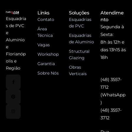
Links
Soluções
Atendime
Esquadria
Contato
Esquadrias
nto
s de PVC
de PVC
Segunda à
Área
e
Sexta:
Técnica
Esquadrias
Alumínio
de Alumínio
8h às 12h e
Vagas
e
das 13h15 às
Structural
Florianóp
Workshop
18h
Glazing
olis e
Garantia
Obras
Região
Sobre Nós
Verticais
(48) 3557-
1712
(WhatsApp
)
(48) 3557-
3712
Rua