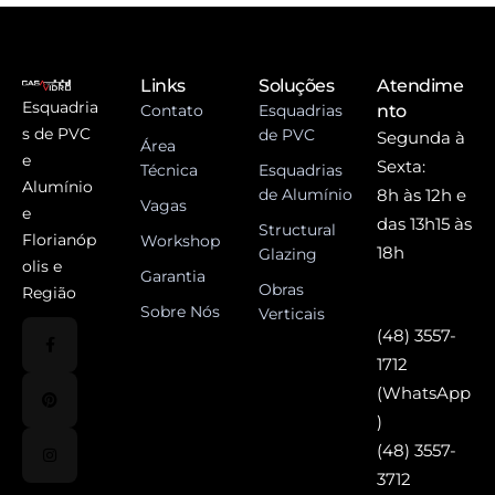
Links
Soluções
Atendime
Esquadria
Contato
Esquadrias
nto
s de PVC
de PVC
Segunda à
Área
e
Sexta:
Técnica
Esquadrias
Alumínio
de Alumínio
8h às 12h e
Vagas
e
das 13h15 às
Structural
Florianóp
Workshop
18h
Glazing
olis e
Garantia
Obras
Região
Sobre Nós
Verticais
(48) 3557-
1712
(WhatsApp
)
(48) 3557-
3712