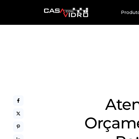
Produt
Aten
Orçame