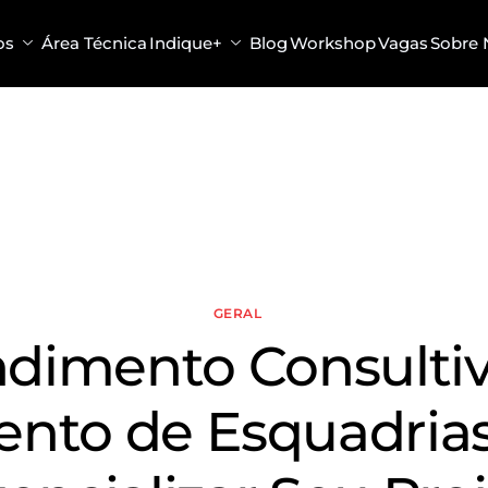
os
Área Técnica
Indique+
Blog
Workshop
Vagas
Sobre 
GERAL
dimento Consulti
nto de Esquadria