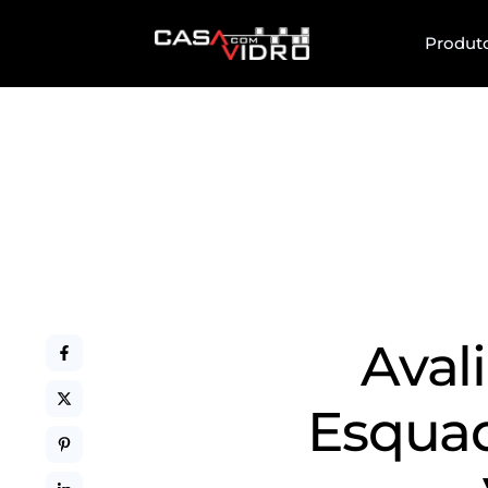
Produt
Aval
Esquad