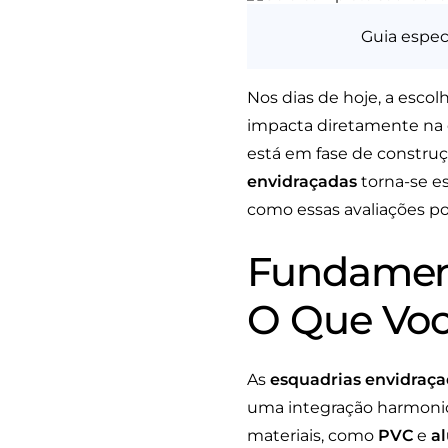
Guia espec
Nos dias de hoje, a escol
impacta diretamente na e
está em fase de constru
envidraçadas
torna-se es
como essas avaliações po
Fundament
O Que Voc
As
esquadrias envidraç
uma integração harmonios
materiais, como
PVC
e
a