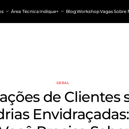
os
Área Técnica
Indique+
Blog
Workshop
Vagas
Sobre 
GERAL
iações de Clientes 
rias Envidraçadas