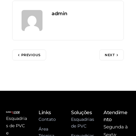
admin
PREVIOUS
NEXT
Links
Soluções
Atendime
Esquadria
Contato
Esquadrias
nto
s de PVC
de PVC
Segunda à
Área
e
Sexta:
Técnica
Esquadrias