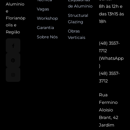
Alumínio
de Alumínio
8h às 12h e
Vagas
e
das 13h15 às
Structural
Florianóp
Workshop
18h
Glazing
olis e
Garantia
Obras
Região
Sobre Nós
Verticais
(48) 3557-
1712
(WhatsApp
)
(48) 3557-
3712
Rua
Fermino
Aloisio
Brant, 42
Jardim