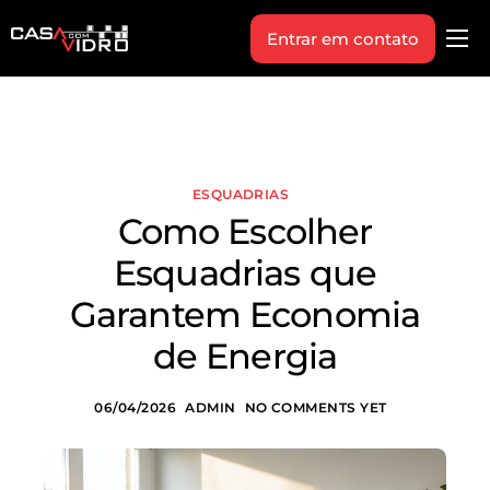
Entrar em contato
Produtos
Área Técnica
Indique+
ESQUADRIAS
Blog
Como Escolher
Workshop
Esquadrias que
Vagas
Garantem Economia
Sobre Nós
de Energia
06/04/2026
ADMIN
NO COMMENTS YET