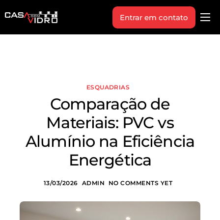
Entrar em contato
Produtos
Área Técnica
Indique+
ESQUADRIAS
Blog
Comparação de
Workshop
Materiais: PVC vs
Vagas
Alumínio na Eficiência
Sobre Nós
Energética
13/03/2026
ADMIN
NO COMMENTS YET