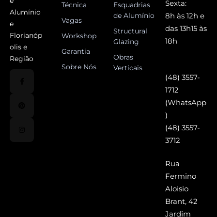
e
Sexta:
Técnica
Esquadrias
Alumínio
de Alumínio
8h às 12h e
Vagas
e
das 13h15 às
Structural
Florianóp
Workshop
18h
Glazing
olis e
Garantia
Obras
Região
Sobre Nós
Verticais
(48) 3557-
1712
(WhatsApp
)
(48) 3557-
3712
Rua
Fermino
Aloisio
Brant, 42
Jardim