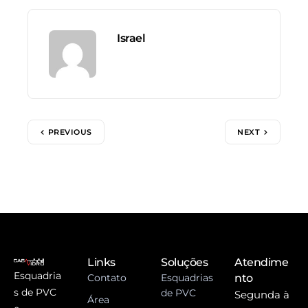
Israel
PREVIOUS
NEXT
Links
Soluções
Atendime
Esquadria
Contato
Esquadrias
nto
s de PVC
de PVC
Segunda à
Área