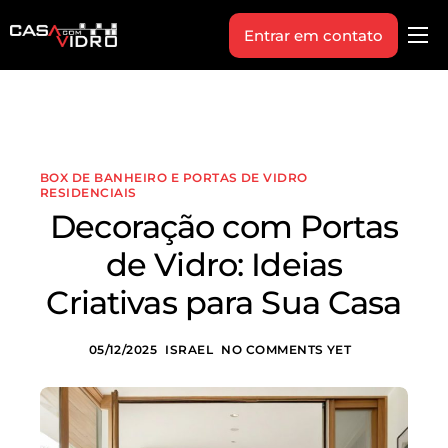
Entrar em contato
Produtos
Área Técnica
Indique+
BOX DE BANHEIRO E PORTAS DE VIDRO
Blog
RESIDENCIAIS
Decoração com Portas
Workshop
de Vidro: Ideias
Vagas
Criativas para Sua Casa
Sobre Nós
05/12/2025
ISRAEL
NO COMMENTS YET