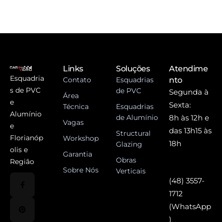
Links
Soluções
Atendime
Esquadria
Contato
Esquadrias
nto
s de PVC
de PVC
Segunda à
Área
e
Sexta:
Técnica
Esquadrias
Alumínio
de Alumínio
8h às 12h e
Vagas
e
das 13h15 às
Structural
Florianóp
Workshop
18h
Glazing
olis e
Garantia
Obras
Região
Sobre Nós
Verticais
(48) 3557-
1712
(WhatsApp
)