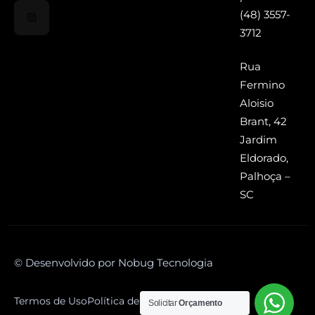
(48) 3557-
3712
Rua
Fermino
Aloisio
Brant, 42
Jardim
Eldorado,
Palhoça –
SC
© Desenvolvido por Nobug Tecnologia
Termos de Uso
Política de Privacidade
Solicitar
Orçamento