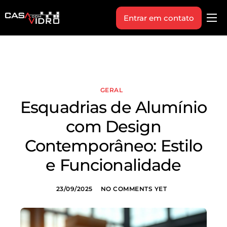
Entrar em contato
Produtos
Área Técnica
Indique+
GERAL
Blog
Esquadrias de Alumínio
Workshop
com Design
Vagas
Contemporâneo: Estilo
Sobre Nós
e Funcionalidade
23/09/2025
NO COMMENTS YET