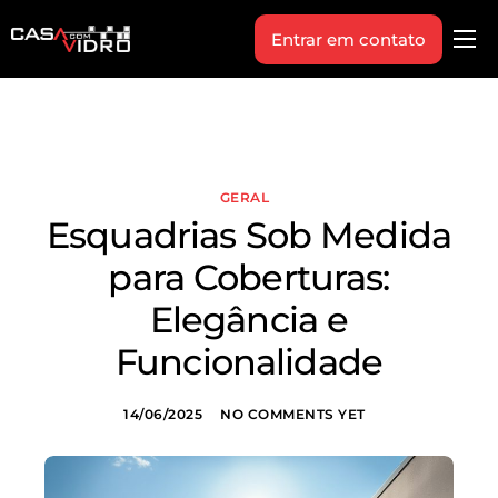
Entrar em contato
Produtos
Área Técnica
Indique+
GERAL
Blog
Esquadrias Sob Medida
Workshop
para Coberturas:
Vagas
Elegância e
Sobre Nós
Funcionalidade
14/06/2025
NO COMMENTS YET