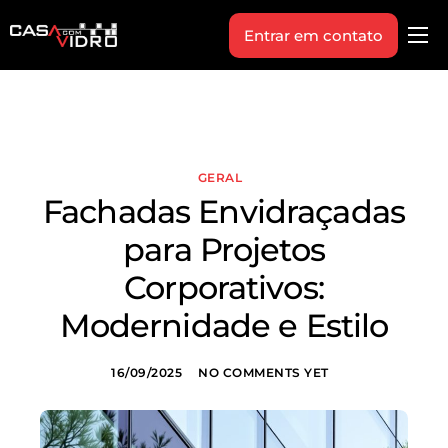
Entrar em contato
Produtos
Área Técnica
Indique+
GERAL
Blog
Fachadas Envidraçadas
Workshop
para Projetos
Vagas
Corporativos:
Sobre Nós
Modernidade e Estilo
16/09/2025
NO COMMENTS YET