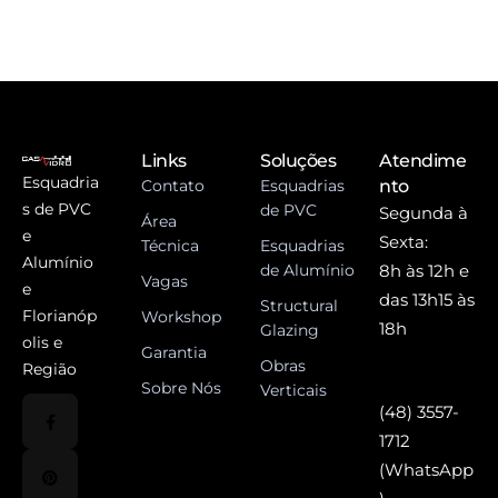
Links
Soluções
Atendime
Esquadria
Contato
Esquadrias
nto
s de PVC
de PVC
Segunda à
Área
e
Sexta:
Técnica
Esquadrias
Alumínio
de Alumínio
8h às 12h e
Vagas
e
das 13h15 às
Structural
Florianóp
Workshop
18h
Glazing
olis e
Garantia
Obras
Região
Sobre Nós
Verticais
(48) 3557-
1712
(WhatsApp