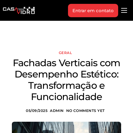
Entrar em contato
Produtos
Área Técnica
Indique+
GERAL
Blog
Fachadas Verticais com
Workshop
Desempenho Estético:
Vagas
Transformação e
Sobre Nós
Funcionalidade
05/09/2025
ADMIN
NO COMMENTS YET