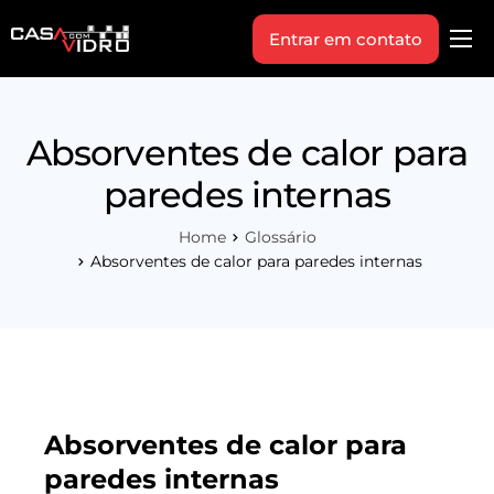
Entrar em contato
Produtos
Área Técnica
Absorventes de calor para
Indique+
paredes internas
Blog
Home
Glossário
Workshop
Absorventes de calor para paredes internas
Vagas
Sobre Nós
Absorventes de calor para
paredes internas