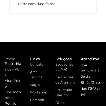
Porta com duas folhas
Links
Soluções
Atendime
Esquadria
Contato
Esquadrias
nto
s de PVC
de PVC
Segunda à
Área
e
Sexta:
Técnica
Esquadrias
Alumínio
de Alumínio
8h às 12h e
Vagas
e
das 13h15 às
Structural
Florianóp
Workshop
18h
Glazing
olis e
Garantia
Obras
Região