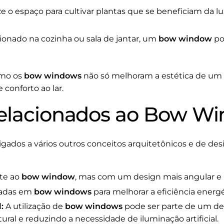
ze o espaço para cultivar plantas que se beneficiam da lu
ionado na cozinha ou sala de jantar, um
bow window
pod
omo os
bow windows
não só melhoram a estética de u
conforto ao lar.
Relacionados ao Bow W
igados a vários outros conceitos arquitetônicos e de des
te ao
bow window
, mas com um design mais angular e
zadas em
bow windows
para melhorar a eficiência energét
:
A utilização de
bow windows
pode ser parte de um de
tural e reduzindo a necessidade de iluminação artificial.