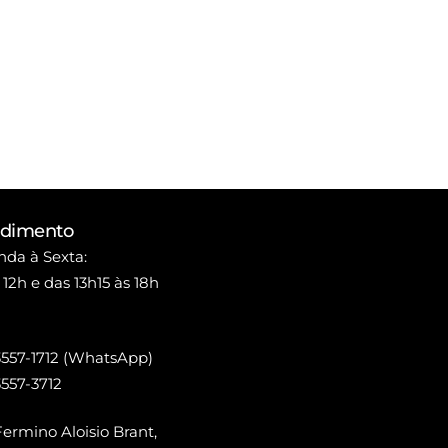
ndimento
da à Sexta:
 12h e das 13h15 às 18h
3557-1712 (WhatsApp)
3557-3712
ermino Aloisio Brant,