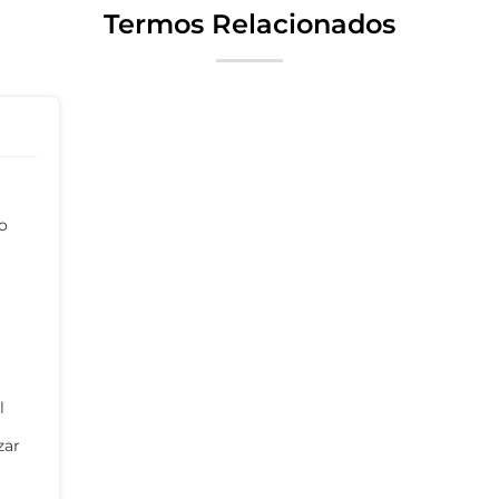
Termos Relacionados
o
a
l
zar