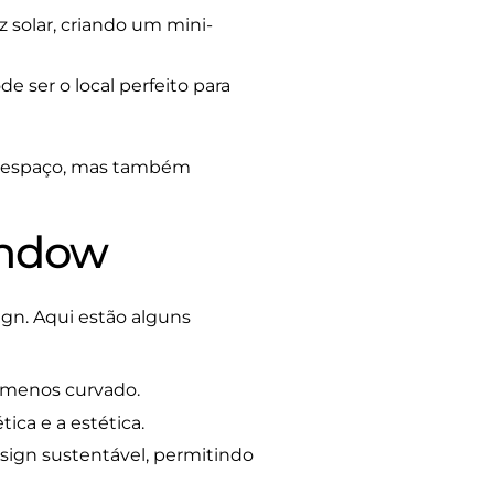
z solar, criando um mini-
e ser o local perfeito para
m espaço, mas também
indow
ign. Aqui estão alguns
 menos curvado.
ica e a estética.
sign sustentável, permitindo