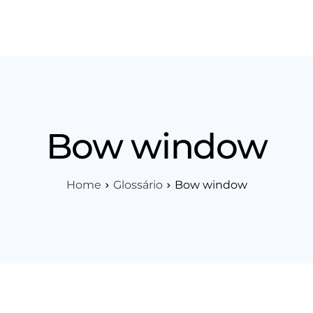
os
Área Técnica
Indique+
Blog
Workshop
Vagas
Sobre 
Bow window
Home
Glossário
Bow window