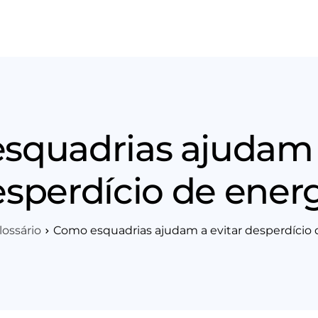
os
Área Técnica
Indique+
Blog
Workshop
Vagas
Sobre 
squadrias ajudam a
sperdício de ener
lossário
Como esquadrias ajudam a evitar desperdício 