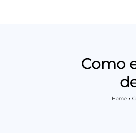
Produt
Como e
de
Home
G