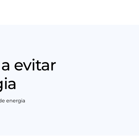
Nós
Entrar em contato
 evitar
gia
de energia