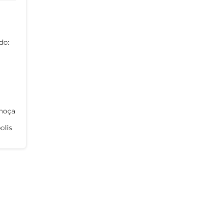
do:
lhoça
olis