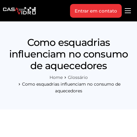
Entrar em contato
Produtos
Área Técnica
Como esquadrias
Indique+
influenciam no consumo
Blog
de aquecedores
Workshop
Home
Glossário
Vagas
Como esquadrias influenciam no consumo de
aquecedores
Sobre Nós