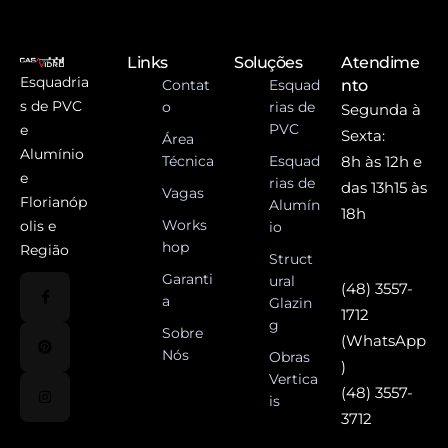
Links
Soluções
Atendime
Esquadria
Contat
Esquad
nto
s de PVC
o
rias de
Segunda à
PVC
e
Sexta:
Área
Alumínio
Técnica
Esquad
8h às 12h e
e
rias de
das 13h15 às
Vagas
Florianóp
Alumín
18h
Works
olis e
io
hop
Região
Struct
Garanti
ural
(48) 3557-
a
Glazin
1712
g
Sobre
(WhatsApp
Nós
Obras
)
Vertica
(48) 3557-
is
3712