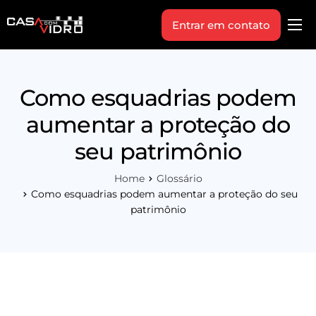
Entrar em contato
Produtos
Área Técnica
Como esquadrias podem
Indique+
aumentar a proteção do
Blog
seu patrimônio
Workshop
Home
Glossário
Vagas
Como esquadrias podem aumentar a proteção do seu
patrimônio
Sobre Nós