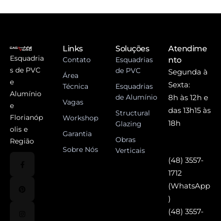
Links
Soluções
Atendime
Esquadria
Contato
Esquadrias
nto
s de PVC
de PVC
Segunda à
Área
e
Sexta:
Técnica
Esquadrias
Alumínio
de Alumínio
8h às 12h e
Vagas
e
das 13h15 às
Structural
Florianóp
Workshop
18h
Glazing
olis e
Garantia
Obras
Região
Sobre Nós
Verticais
(48) 3557-
1712
(WhatsApp
)
(48) 3557-