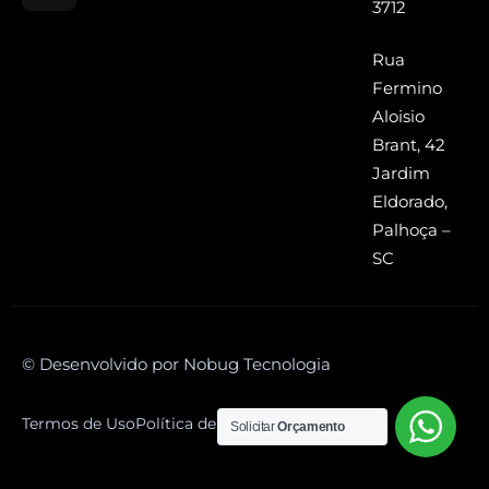
3712
Rua
Fermino
Aloisio
Brant, 42
Jardim
Eldorado,
Palhoça –
SC
© Desenvolvido por Nobug Tecnologia
Termos de Uso
Política de Privacidade
Solicitar
Orçamento