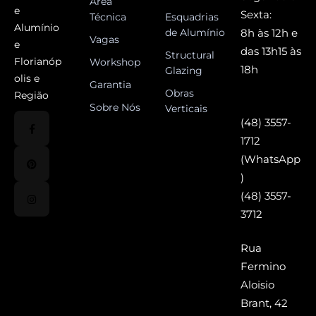
Área
e
Sexta:
Técnica
Esquadrias
Alumínio
de Alumínio
8h às 12h e
Vagas
e
das 13h15 às
Structural
Florianóp
Workshop
18h
Glazing
olis e
Garantia
Obras
Região
Sobre Nós
Verticais
(48) 3557-
1712
(WhatsApp
)
(48) 3557-
3712
Rua
Fermino
Aloisio
Brant, 42