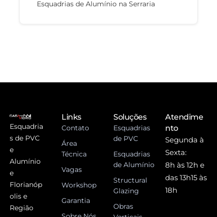
Esquadrias de Alumínio na Serraria
Links
Soluções
Atendime
Esquadria
Contato
Esquadrias
nto
s de PVC
de PVC
Segunda à
Área
e
Sexta:
Técnica
Esquadrias
Alumínio
de Alumínio
8h às 12h e
Vagas
e
das 13h15 às
Structural
Florianóp
Workshop
18h
Glazing
olis e
Garantia
Obras
Região
Sobre Nós