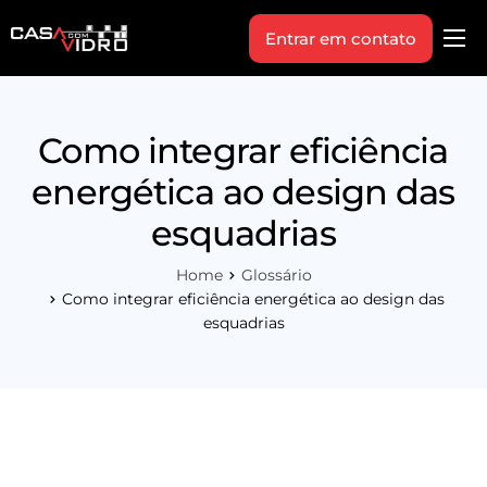
Entrar em contato
Produtos
Área Técnica
Como integrar eficiência
Indique+
energética ao design das
Blog
esquadrias
Workshop
Home
Glossário
Vagas
Como integrar eficiência energética ao design das
esquadrias
Sobre Nós