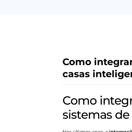
Como integrar
casas intelige
Como integr
sistemas de 
Nos últimos anos, a
integraçã