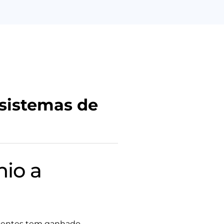
 sistemas de
nio a
igentes tem ganhado