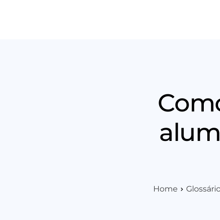
Produt
Como
alum
Home
Glossári