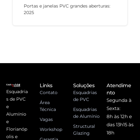
Portas e janelas PVC grandes aberturas:
2025
Links
Soluções
Atendime
Esquadria
Contato
Esquadrias
nto
s de PVC
de PVC
Segunda à
Área
e
Sexta:
Técnica
Esquadrias
Alumínio
de Alumínio
8h às 12h e
Vagas
e
das 13h15 às
Structural
Florianóp
Workshop
18h
Glazing
olis e
Garantia