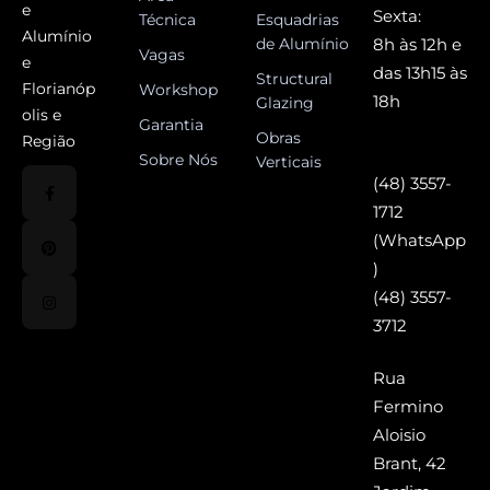
e
Sexta:
Técnica
Esquadrias
Alumínio
de Alumínio
8h às 12h e
Vagas
e
das 13h15 às
Structural
Florianóp
Workshop
18h
Glazing
olis e
Garantia
Obras
Região
Sobre Nós
Verticais
(48) 3557-
1712
(WhatsApp
)
(48) 3557-
3712
Rua
Fermino
Aloisio
Brant, 42