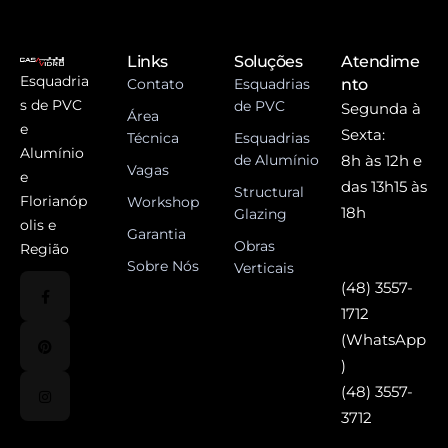
Links
Soluções
Atendime
Esquadria
Contato
Esquadrias
nto
s de PVC
de PVC
Segunda à
Área
e
Sexta:
Técnica
Esquadrias
Alumínio
de Alumínio
8h às 12h e
Vagas
e
das 13h15 às
Structural
Florianóp
Workshop
18h
Glazing
olis e
Garantia
Obras
Região
Sobre Nós
Verticais
(48) 3557-
1712
(WhatsApp
)
(48) 3557-
3712