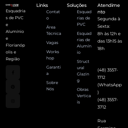
Links
Soluções
Atendime
Esquadria
Contat
Esquad
nto
s de PVC
o
rias de
Segunda à
PVC
e
Sexta:
Área
Alumínio
Técnica
Esquad
8h às 12h e
e
rias de
das 13h15 às
Vagas
Florianóp
Alumín
18h
Works
olis e
io
hop
Região
Struct
Garanti
ural
(48) 3557-
a
Glazin
1712
g
Sobre
(WhatsApp
Nós
Obras
)
Vertica
(48) 3557-
is
3712
Rua