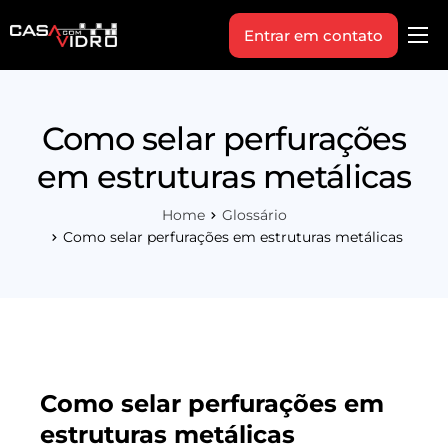
Entrar em contato
Produtos
Área Técnica
Como selar perfurações
Indique+
em estruturas metálicas
Blog
Home
Glossário
Workshop
Como selar perfurações em estruturas metálicas
Vagas
Sobre Nós
Como selar perfurações em
estruturas metálicas