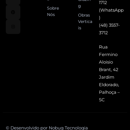
1712
g
Sobre
(WhatsApp
Nós
Obras
)
Vertica
(48) 3557-
is
3712
Rua
Fermino
Aloisio
Brant, 42
Jardim
Eldorado,
Palhoça –
SC
© Desenvolvido por Nobug Tecnologia