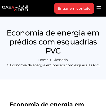
Entrar em contato
Produtos
Área Técnica
Economia de energia em
Indique+
prédios com esquadrias
Blog
PVC
Workshop
Home
Glossário
Vagas
Economia de energia em prédios com esquadrias PVC
Sobre Nós
Economia de energia em