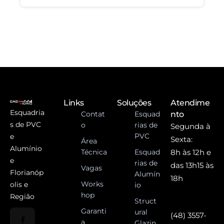
Links
Soluções
Atendime
Esquadria
Contat
Esquad
nto
s de PVC
o
rias de
Segunda à
PVC
e
Sexta:
Área
Alumínio
Técnica
Esquad
8h às 12h e
e
rias de
das 13h15 às
Vagas
Florianóp
Alumín
18h
Works
olis e
io
hop
Região
Struct
Garanti
ural
(48) 3557-
a
Glazin