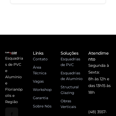
Links
Soluções
Atendime
Esquadria
Contato
Esquadrias
nto
s de PVC
de PVC
Segunda à
Área
e
Sexta:
Técnica
Esquadrias
Alumínio
de Alumínio
8h às 12h e
Vagas
e
das 13h15 às
Structural
Florianóp
Workshop
18h
Glazing
olis e
Garantia
Obras
Região
Sobre Nós
Verticais
(48) 3557-