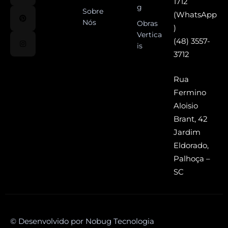
1712
g
Sobre
(WhatsApp
Nós
Obras
)
Vertica
(48) 3557-
is
3712
Rua
Fermino
Aloisio
Brant, 42
Jardim
Eldorado,
Palhoça –
SC
© Desenvolvido por Nobug Tecnologia