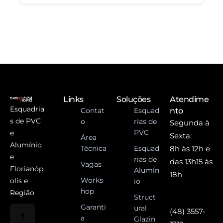
Links
Soluções
Atendime
Esquadria
Contat
Esquad
nto
s de PVC
o
rias de
Segunda à
PVC
e
Sexta:
Área
Alumínio
Técnica
Esquad
8h às 12h e
e
rias de
das 13h15 às
Vagas
Florianóp
Alumín
18h
Works
olis e
io
hop
Região
Struct
Garanti
ural
(48) 3557-
a
Glazin