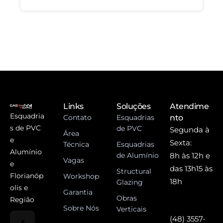
Links
Soluções
Atendime
Esquadria
Contato
Esquadrias
nto
s de PVC
de PVC
Segunda à
Área
e
Sexta:
Técnica
Esquadrias
Alumínio
de Alumínio
8h às 12h e
Vagas
e
das 13h15 às
Structural
Florianóp
Workshop
18h
Glazing
olis e
Garantia
Obras
Região
Sobre Nós
Verticais
(48) 3557-