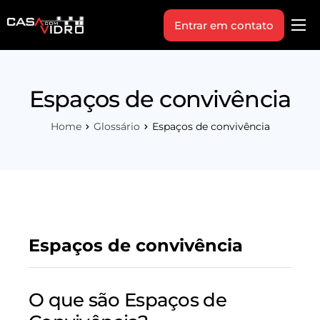
Entrar em contato
Produtos
Área Técnica
Espaços de convivência
Indique+
Home
Glossário
Espaços de convivência
Blog
Workshop
Vagas
Sobre Nós
Espaços de convivência
O que são Espaços de