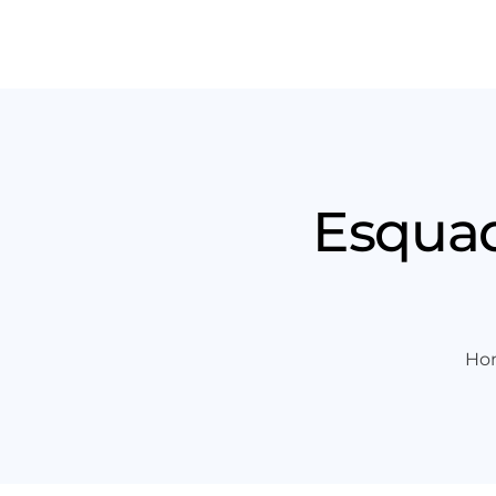
Produt
Esquad
Ho