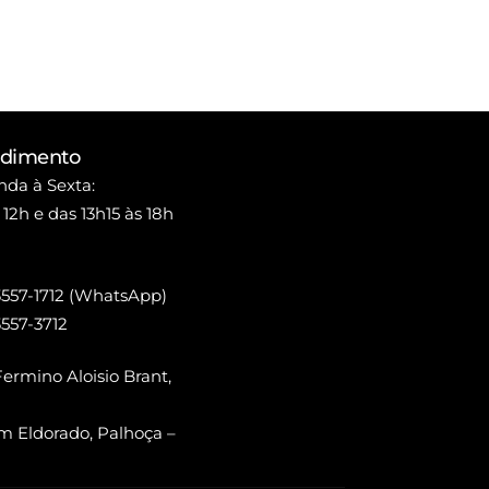
ndimento
da à Sexta:
 12h e das 13h15 às 18h
3557-1712 (WhatsApp)
3557-3712
ermino Aloisio Brant,
m Eldorado, Palhoça –