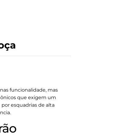
hoça
enas funcionalidade, mas
tetônicos que exigem um
por esquadrias de alta
ncia.
rão