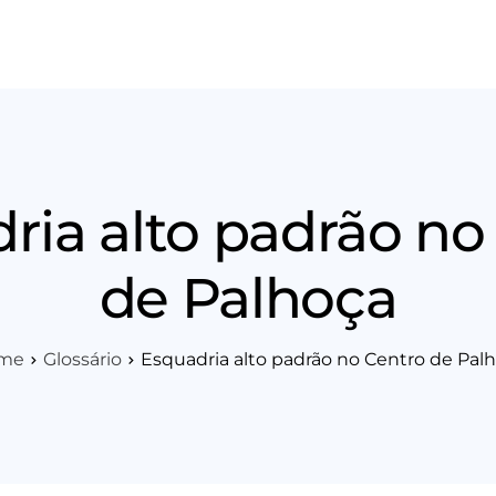
os
Área Técnica
Indique+
Blog
Workshop
Vagas
Sobre 
ria alto padrão no
de Palhoça
me
Glossário
Esquadria alto padrão no Centro de Pal