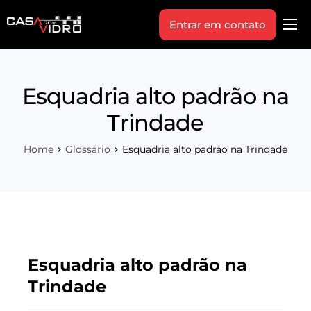
Entrar em contato
Produtos
Área Técnica
Esquadria alto padrão na
Indique+
Trindade
Blog
Home
Glossário
Esquadria alto padrão na Trindade
Workshop
Vagas
Sobre Nós
Esquadria alto padrão na
Trindade