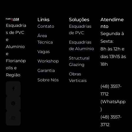
Links
Soluções
Atendime
Esquadria
Contato
Esquadrias
nto
s de PVC
de PVC
Segunda à
Área
e
Sexta:
Técnica
Esquadrias
Alumínio
de Alumínio
8h às 12h e
Vagas
e
das 13h15 às
Structural
Florianóp
Workshop
18h
Glazing
olis e
Garantia
Obras
Região
Sobre Nós
Verticais
(48) 3557-
1712
(WhatsApp
)
(48) 3557-
3712