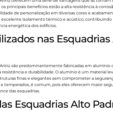
 Aririú oferecem uma série de vantagens que as tornam
os principais benefícios estão a alta resistência à corrosã
sibilidade de personalização em diversas cores e acabamen
xcelente isolamento térmico e acústico, contribuindo 
cia energética dos edifícios.
ilizados nas Esquadrias
 Aririú são predominantemente fabricadas em alumínio 
 resistência e durabilidade. O alumínio é um material l
struturas finas e elegantes sem comprometer a segurança
 e temperados, é comum, pois eles oferecem maior segur
ce das esquadrias.
as Esquadrias Alto Padr