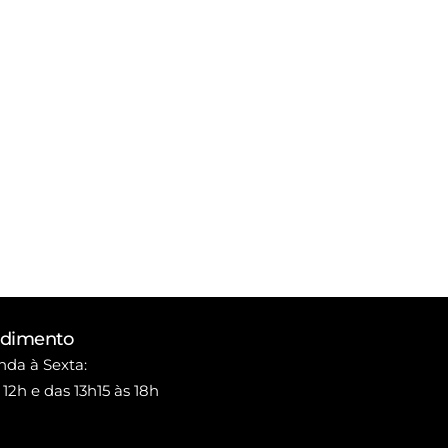
ndimento
da à Sexta:
 12h e das 13h15 às 18h