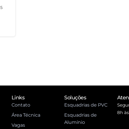
25
Links
Soluções
Ate
Contato
Esquadrias de PVC
Segun
8h às
Área Técnica
Esquadrias de
Alumínio
Vagas