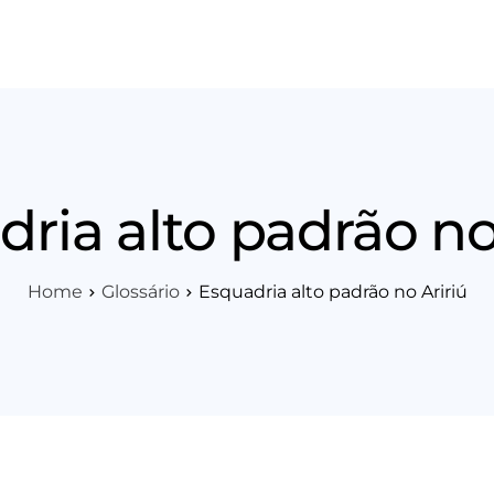
os
Área Técnica
Indique+
Blog
Workshop
Vagas
Sobre 
ria alto padrão no
Home
Glossário
Esquadria alto padrão no Aririú