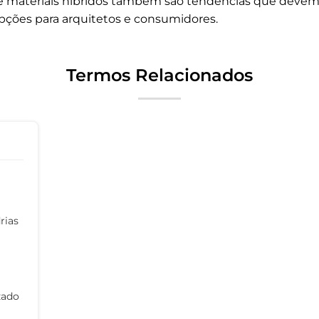
de materiais híbridos também são tendências que devem
pções para arquitetos e consumidores.
Termos Relacionados
rias
zado