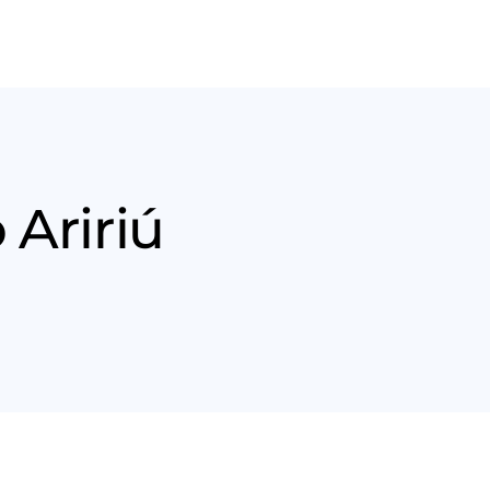
Nós
Entrar em contato
 Aririú