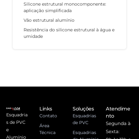
Silicone estrutural monocomponente:
aplicação simplificada
Vão estrutural alumínio
Resistência do silicone estrutural à água e
umidade
Links
Soluções
Atendime
Esquadria
Contato
Esquadrias
nto
s de PVC
de PVC
Segunda à
Área
e
Sexta:
Técnica
Esquadrias
Alumínio