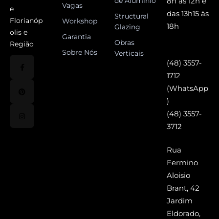
de Alumínio
8h às 12h e
Vagas
e
das 13h15 às
Structural
Florianóp
Workshop
18h
Glazing
olis e
Garantia
Obras
Região
Sobre Nós
Verticais
(48) 3557-
1712
(WhatsApp
)
(48) 3557-
3712
Rua
Fermino
Aloisio
Brant, 42
Jardim
Eldorado,