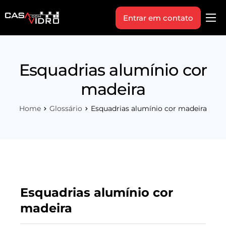
Entrar em contato
Produtos
Área Técnica
Esquadrias alumínio cor
Indique+
madeira
Blog
Home
Glossário
Esquadrias alumínio cor madeira
Workshop
Vagas
Sobre Nós
Esquadrias alumínio cor
madeira