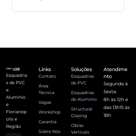
Links
Soluções
Atendime
Esquadria
Contato
Esquadrias
nto
s de PVC
de PVC
Segunda à
Área
e
Sexta:
Técnica
Esquadrias
Alumínio
de Alumínio
8h às 12h e
Vagas
e
das 13h15 às
Structural
Florianóp
Workshop
18h
Glazing
olis e
Garantia
Obras
Região
Sobre Nós
Verticais