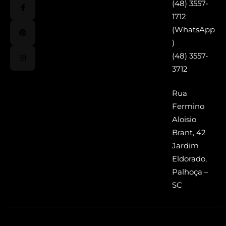
(48) 3557-
1712
(WhatsApp
)
(48) 3557-
3712
Rua
Fermino
Aloisio
Brant, 42
Jardim
Eldorado,
Palhoça –
SC