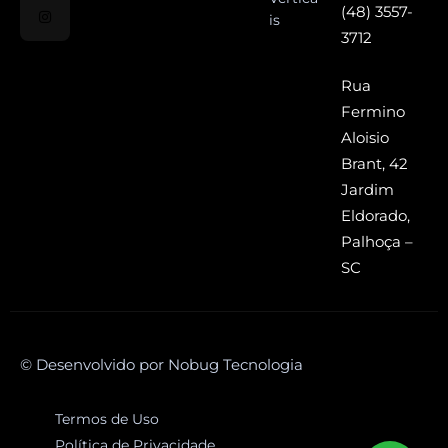
(48) 3557-
is
3712
Rua
Fermino
Aloisio
Brant, 42
Jardim
Eldorado,
Palhoça –
SC
© Desenvolvido por Nobug Tecnologia
Termos de Uso
Política de Privacidade