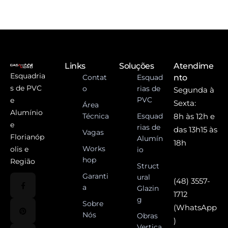
Links
Soluções
Atendime
Esquadria
Contat
Esquad
nto
s de PVC
o
rias de
Segunda à
PVC
e
Sexta:
Área
Alumínio
Técnica
Esquad
8h às 12h e
e
rias de
das 13h15 às
Vagas
Florianóp
Alumín
18h
Works
olis e
io
hop
Região
Struct
Garanti
ural
(48) 3557-
a
Glazin
1712
g
Sobre
(WhatsApp
Nós
Obras
)
Vertica