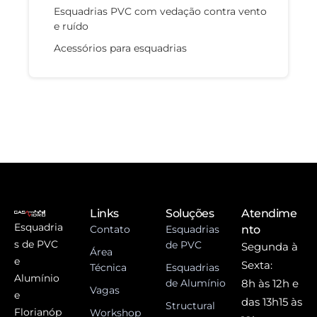
Esquadrias PVC com vedação contra vento
e ruído
Acessórios para esquadrias
Links
Soluções
Atendime
Esquadria
Contato
Esquadrias
nto
s de PVC
de PVC
Segunda à
Área
e
Sexta:
Técnica
Esquadrias
Alumínio
de Alumínio
8h às 12h e
Vagas
e
das 13h15 às
Structural
Florianóp
Workshop