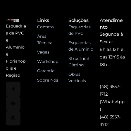
Links
Soluções
Atendime
Esquadria
Contato
Esquadrias
nto
s de PVC
de PVC
Segunda à
Área
e
Sexta:
Técnica
Esquadrias
Alumínio
de Alumínio
8h às 12h e
Vagas
e
das 13h15 às
Structural
Florianóp
Workshop
18h
Glazing
olis e
Garantia
Obras
Região
Sobre Nós
Verticais
(48) 3557-
1712
(WhatsApp
)
(48) 3557-
3712