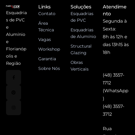
Links
Soluções
Atendime
Esquadria
Contato
Esquadrias
nto
s de PVC
de PVC
Segunda à
Área
e
Sexta:
Técnica
Esquadrias
Alumínio
de Alumínio
8h às 12h e
Vagas
e
das 13h15 às
Structural
Florianóp
Workshop
18h
Glazing
olis e
Garantia
Obras
Região
Sobre Nós
Verticais
(48) 3557-
1712
(WhatsApp
)
(48) 3557-
3712
Rua