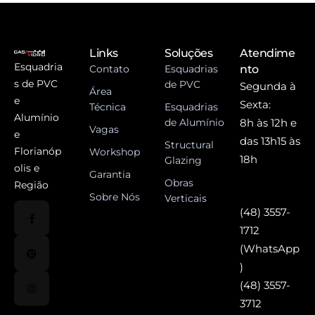
Links
Soluções
Atendime
Esquadria
Contato
Esquadrias
nto
s de PVC
de PVC
Segunda à
Área
e
Sexta:
Técnica
Esquadrias
Alumínio
de Alumínio
8h às 12h e
Vagas
e
das 13h15 às
Structural
Florianóp
Workshop
18h
Glazing
olis e
Garantia
Obras
Região
Sobre Nós
Verticais
(48) 3557-
1712
(WhatsApp
)
(48) 3557-
3712