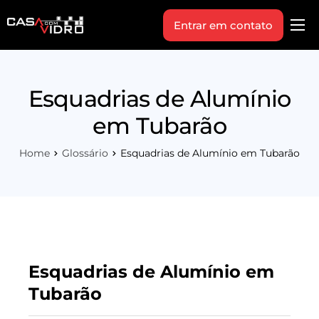
Entrar em contato
Produtos
Área Técnica
Esquadrias de Alumínio
Indique+
em Tubarão
Blog
Home
Glossário
Esquadrias de Alumínio em Tubarão
Workshop
Vagas
Sobre Nós
Esquadrias de Alumínio em
Tubarão