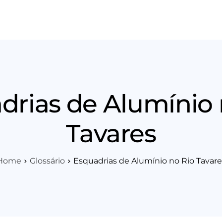
os
Área Técnica
Indique+
Blog
Workshop
Vagas
Sobre 
drias de Alumínio 
Tavares
Home
Glossário
Esquadrias de Alumínio no Rio Tavare