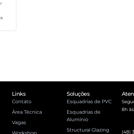
ar
ra
Links
Soluções
Ate
Contato
Esquadrias de PVC
Segun
8h às
Área Técnica
Esquadrias de
Alumínio
Vagas
Structural Glazing
(48) 
Workshop