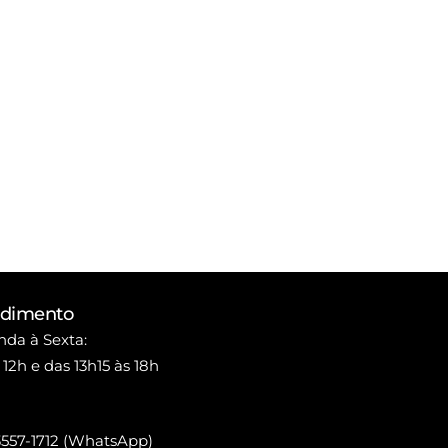
ndimento
da à Sexta:
 12h e das 13h15 às 18h
3557-1712 (WhatsApp)