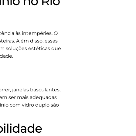
nio no Rio
tência às intempéries. O
eiras. Além disso, essas
em soluções estéticas que
idade.
rrer, janelas basculantes,
podem ser mais adequadas
ínio com vidro duplo são
ilidade