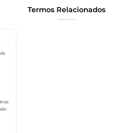
Termos Relacionados
ida
drias
xão