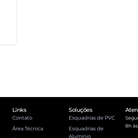
Links
Soluções
Ate
Contato
Esquadrias de PVC
Segun
8h às
Área Técnica
Esquadrias de
Alumínio