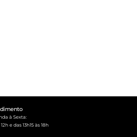
ndimento
da à Sexta:
 12h e das 13h15 às 18h