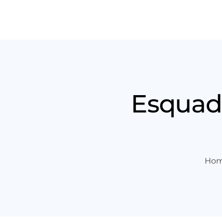
Produt
Esquadr
Ho