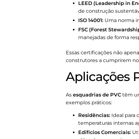
LEED (Leadership in En
de construção sustentáv
ISO 14001:
Uma norma int
FSC (Forest Stewardship
manejadas de forma res
Essas certificações não ape
construtores a cumprirem no
Aplicações 
As
esquadrias de PVC
têm um
exemplos práticos:
Residências:
Ideal para 
temperaturas internas a
Edifícios Comerciais:
Uti