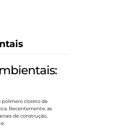
ntais
mbientais:
o polímero cloreto de
ética. Recentemente, as
riais de construção,
e.