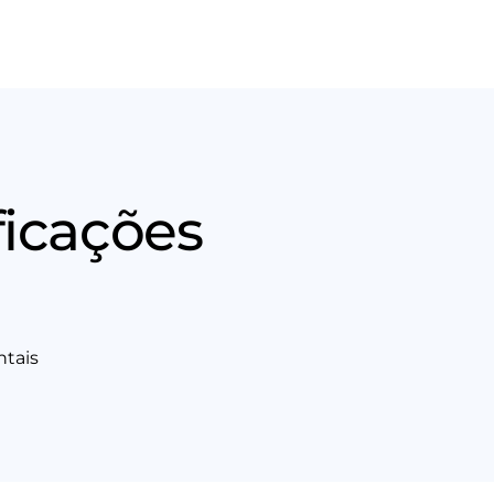
Nós
Entrar em contato
ficações
ntais