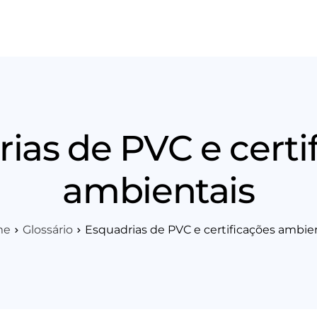
os
Área Técnica
Indique+
Blog
Workshop
Vagas
Sobre 
ias de PVC e certi
ambientais
me
Glossário
Esquadrias de PVC e certificações ambie