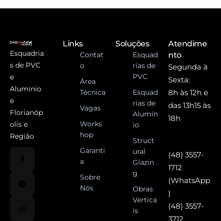
Links
Soluções
Atendime
Esquadria
Contat
Esquad
nto
s de PVC
o
rias de
Segunda à
PVC
e
Sexta:
Área
Alumínio
Técnica
Esquad
8h às 12h e
e
rias de
das 13h15 às
Vagas
Florianóp
Alumín
18h
Works
olis e
io
hop
Região
Struct
Garanti
ural
(48) 3557-
a
Glazin
1712
g
Sobre
(WhatsApp
Nós
Obras
)
Vertica
(48) 3557-
is
3712