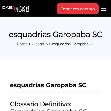
Entrar em contato
Produtos
Área Técnica
esquadrias Garopaba SC
Indique+
Home
Glossário
esquadrias Garopaba SC
Blog
Workshop
Vagas
Sobre Nós
esquadrias Garopaba SC
Glossário Definitivo: