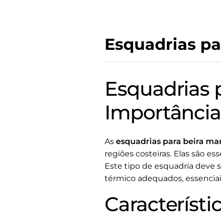
Esquadrias pa
Esquadrias p
Importânci
As
esquadrias para beira ma
regiões costeiras. Elas são es
Este tipo de esquadria deve s
térmico adequados, essenciais
Característi