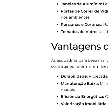
Janelas de Alumínio:
Lev
Portas de Correr de Vid
nos ambientes.
Persianas e Cortinas:
Pod
Telhados de Vidro:
Usado
Vantagens de
As esquadrias para beira mar
construir ou reformar em área
Durabilidade:
Projetadas
Manutenção Baixa:
Mate
madeira.
Eficiência Energética:
C
Valorização Imobiliária: