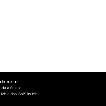
ndimento
da à Sexta:
 12h e das 13h15 às 18h