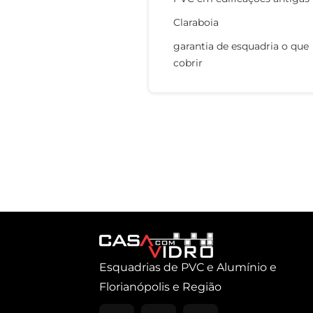
Claraboia
garantia de esquadria o que
cobrir
Esquadrias de PVC e Alumínio e
Florianópolis e Região