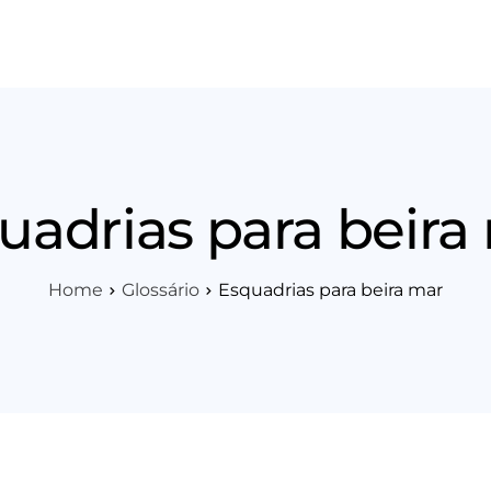
os
Área Técnica
Indique+
Blog
Workshop
Vagas
Sobre 
uadrias para beira
Home
Glossário
Esquadrias para beira mar