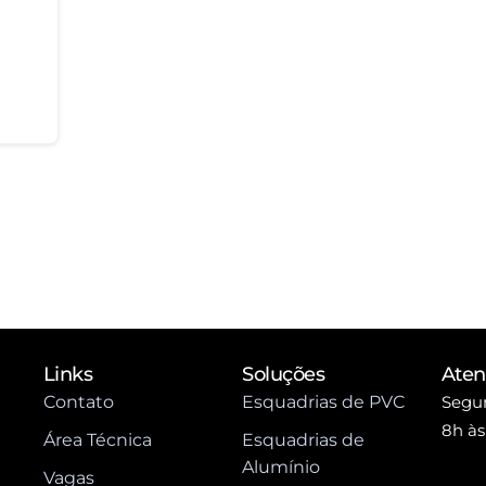
Links
Soluções
Ate
Contato
Esquadrias de PVC
Segun
8h às
Área Técnica
Esquadrias de
Alumínio
Vagas