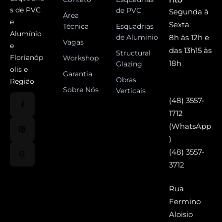
s de PVC
de PVC
Segunda à
Área
e
Sexta:
Técnica
Esquadrias
Alumínio
de Alumínio
8h às 12h e
Vagas
e
das 13h15 às
Structural
Florianóp
Workshop
18h
Glazing
olis e
Garantia
Obras
Região
Sobre Nós
Verticais
(48) 3557-
1712
(WhatsApp
)
(48) 3557-
3712
Rua
Fermino
Aloisio