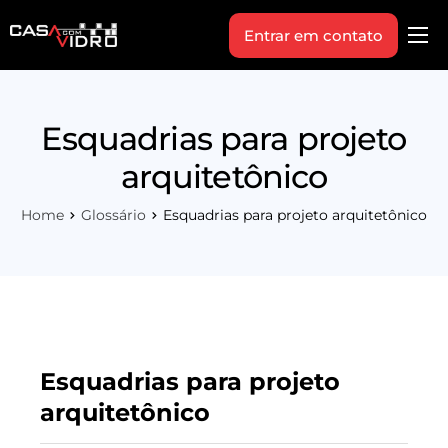
Entrar em contato
Produtos
Área Técnica
Esquadrias para projeto
Indique+
arquitetônico
Blog
Home
Glossário
Esquadrias para projeto arquitetônico
Workshop
Vagas
Sobre Nós
Esquadrias para projeto
arquitetônico