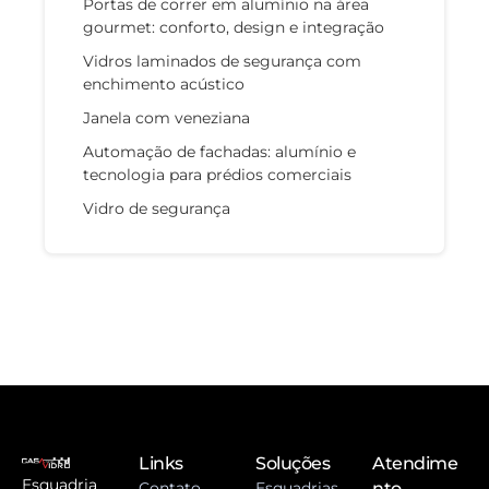
Portas de correr em alumínio na área
gourmet: conforto, design e integração
Vidros laminados de segurança com
enchimento acústico
Janela com veneziana
Automação de fachadas: alumínio e
tecnologia para prédios comerciais
Vidro de segurança
Links
Soluções
Atendime
Esquadria
Contato
Esquadrias
nto