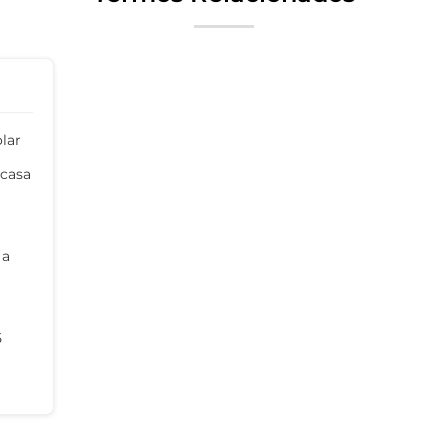
olar
 casa
 a
5