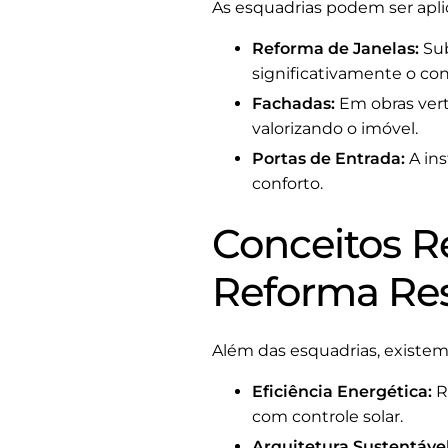
As esquadrias podem ser apli
Reforma de Janelas:
Sub
significativamente o co
Fachadas:
Em obras vert
valorizando o imóvel.
Portas de Entrada:
A ins
conforto.
Conceitos R
Reforma Res
Além das esquadrias, existem
Eficiência Energética:
R
com controle solar.
Arquitetura Sustentável