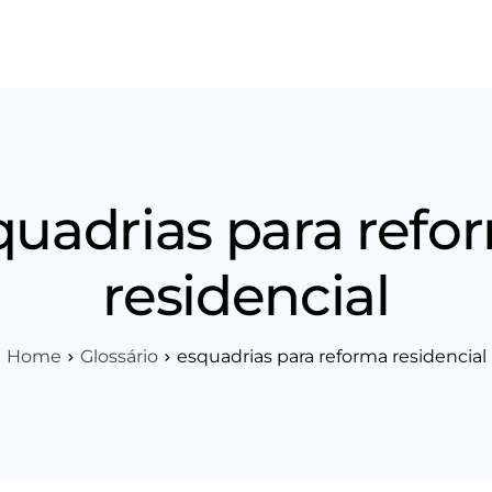
os
Área Técnica
Indique+
Blog
Workshop
Vagas
Sobre 
quadrias para refo
residencial
Home
Glossário
esquadrias para reforma residencial