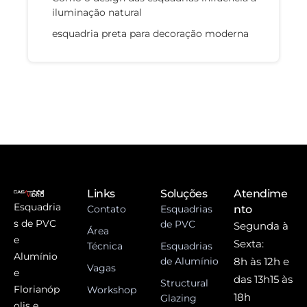
iluminação natural
esquadria preta para decoração moderna
Links
Soluções
Atendime
Esquadria
Contato
Esquadrias
nto
s de PVC
de PVC
Segunda à
Área
e
Sexta:
Técnica
Esquadrias
Alumínio
de Alumínio
8h às 12h e
Vagas
e
das 13h15 às
Structural
Florianóp
Workshop
18h
Glazing
olis e