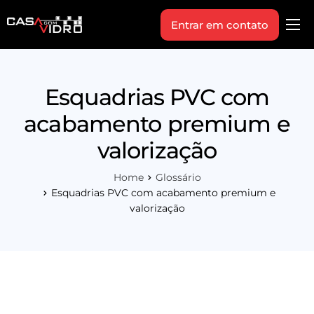
Entrar em contato
Produtos
Área Técnica
Esquadrias PVC com
Indique+
acabamento premium e
Blog
valorização
Workshop
Home
Glossário
Vagas
Esquadrias PVC com acabamento premium e
valorização
Sobre Nós