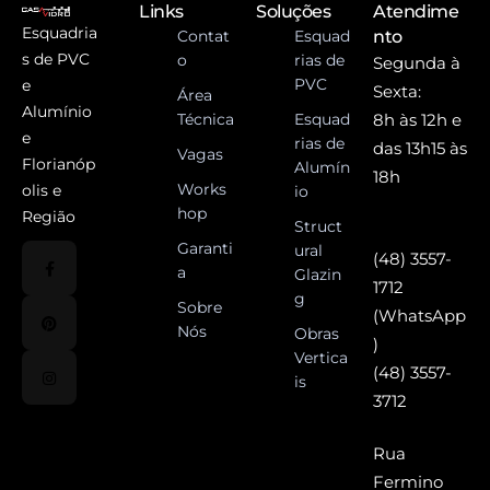
Links
Soluções
Atendime
Esquadria
Contat
Esquad
nto
s de PVC
o
rias de
Segunda à
PVC
e
Sexta:
Área
Alumínio
Técnica
Esquad
8h às 12h e
e
rias de
das 13h15 às
Vagas
Florianóp
Alumín
18h
Works
olis e
io
hop
Região
Struct
Garanti
ural
(48) 3557-
a
Glazin
1712
g
Sobre
(WhatsApp
Nós
Obras
)
Vertica
(48) 3557-
is
3712
Rua
Fermino