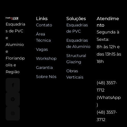
Links
Soluções
Atendime
Esquadria
Contato
Esquadrias
nto
s de PVC
de PVC
Segunda à
Área
e
Sexta:
Técnica
Esquadrias
Alumínio
de Alumínio
8h às 12h e
Vagas
e
das 13h15 às
Structural
Florianóp
Workshop
18h
Glazing
olis e
Garantia
Obras
Região
Sobre Nós
Verticais
(48) 3557-
1712
(WhatsApp
)
(48) 3557-
3712