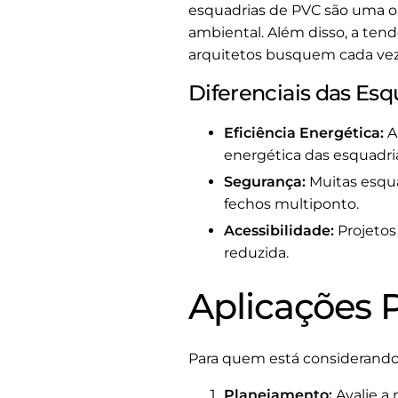
esquadrias de PVC são uma op
ambiental. Além disso, a ten
arquitetos busquem cada vez 
Diferenciais das Es
Eficiência Energética:
A
energética das esquadri
Segurança:
Muitas esqu
fechos multiponto.
Acessibilidade:
Projetos
reduzida.
Aplicações P
Para quem está considerando 
Planejamento:
Avalie a 