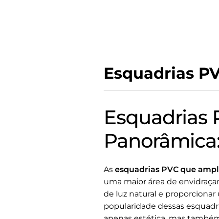
Esquadrias P
Esquadrias 
Panorâmica:
As
esquadrias PVC que ampl
uma maior área de envidraçam
de luz natural e proporciona
popularidade dessas esquadri
apenas estética, mas também 