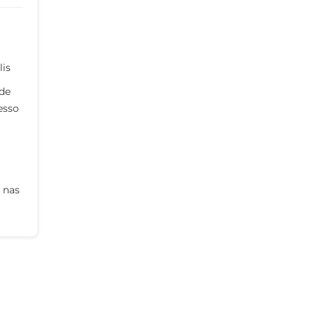
lis
 de
esso
 nas