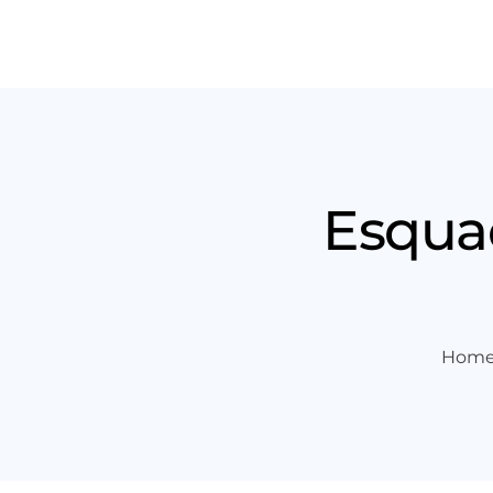
Produt
Esqua
Hom