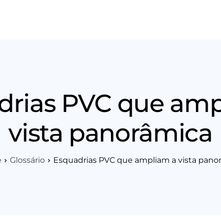
os
Área Técnica
Indique+
Blog
Workshop
Vagas
Sobre 
drias PVC que amp
vista panorâmica
e
Glossário
Esquadrias PVC que ampliam a vista pano