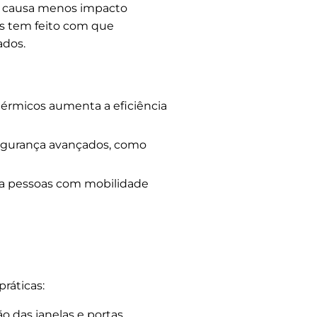
ão causa menos impacto
os tem feito com que
ados.
térmicos aumenta a eficiência
egurança avançados, como
ara pessoas com mobilidade
ráticas:
ão das janelas e portas.