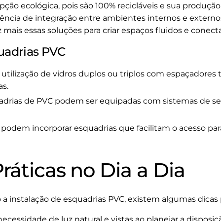
ção ecológica, pois são 100% recicláveis e sua produç
dência de integração entre ambientes internos e extern
mais essas soluções para criar espaços fluidos e conect
quadrias PVC
 utilização de vidros duplos ou triplos com espaçadores 
as.
adrias de PVC podem ser equipadas com sistemas de s
 podem incorporar esquadrias que facilitam o acesso p
ráticas no Dia a Dia
a instalação de esquadrias PVC, existem algumas dicas p
necessidade de luz natural e vistas ao planejar a disposiç