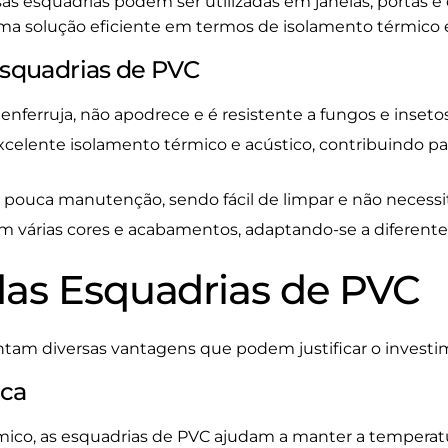
ssas esquadrias podem ser utilizadas em janelas, portas 
ma solução eficiente em termos de isolamento térmico e
Esquadrias de PVC
enferruja, não apodrece e é resistente a fungos e insetos
celente isolamento térmico e acústico, contribuindo par
ouca manutenção, sendo fácil de limpar e não necessit
m várias cores e acabamentos, adaptando-se a diferentes
as Esquadrias de PVC
tam diversas vantagens que podem justificar o investim
ica
mico, as esquadrias de PVC ajudam a manter a temperatu