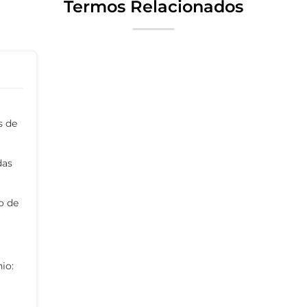
Termos Relacionados
s de
das
o de
io: