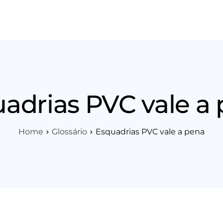
os
Área Técnica
Indique+
Blog
Workshop
Vagas
Sobre 
adrias PVC vale a
Home
Glossário
Esquadrias PVC vale a pena