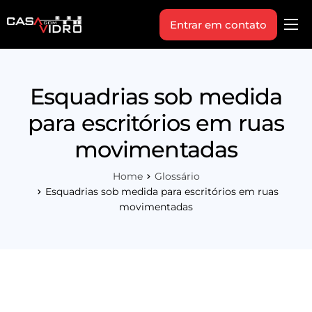
Entrar em contato
Produtos
Área Técnica
Esquadrias sob medida
Indique+
para escritórios em ruas
Blog
movimentadas
Workshop
Home
Glossário
Vagas
Esquadrias sob medida para escritórios em ruas
movimentadas
Sobre Nós