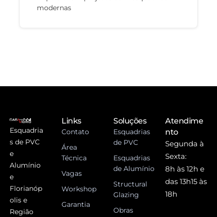
modernas
Links
Soluções
Atendime
Esquadria
Contato
Esquadrias
nto
s de PVC
de PVC
Segunda à
Área
e
Sexta:
Técnica
Esquadrias
Alumínio
de Alumínio
8h às 12h e
Vagas
e
das 13h15 às
Structural
Florianóp
Workshop
18h
Glazing
olis e
Garantia
Obras
Região